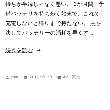
持ちが半端じゃなく悪い。 3か月間、予
備バッテリを持ち歩く始末で、これで
充電しないと帰りまで持たない。 意を
決してバッテリーの消耗を早くす …
“ス
続きを読む
マ
ホ
投
カ
pan
2012-05-20
AV・家電
に
稿
テ
し
者:
ゴ
た
リ
ー:
は