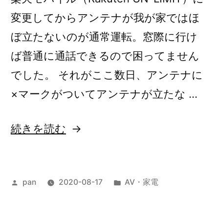
変更してからアンテナが我が家ではほ
ぼ立たないのが通常運転。窓際に行け
ば普通に通話できるので困ってません
でした。 それがここ数日、アンテナに
×マークがついてアンテナが立たな …
“モ
続きを読む
バ
イ
投
カ
pan
2020-08-17
AV・家電
ル
稿
テ
ネ
者:
ゴ