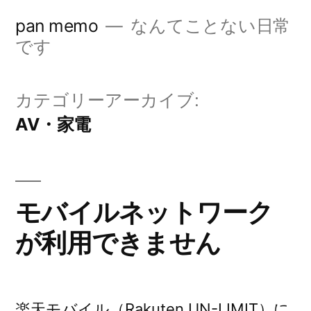
コ
pan memo
なんてことない日常
ン
です
テ
ン
カテゴリーアーカイブ:
ツ
AV・家電
へ
ス
キ
モバイルネットワーク
ッ
が利用できません
プ
楽天モバイル（Rakuten UN-LIMIT）に