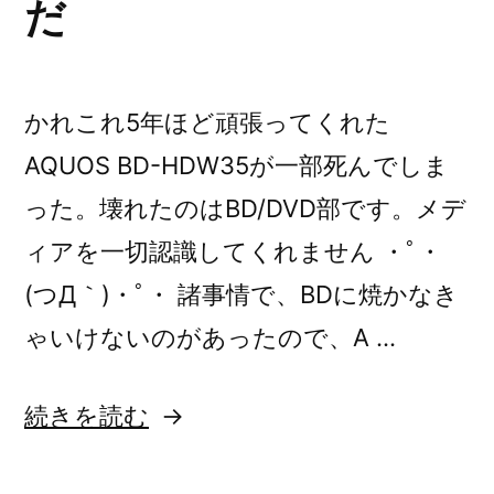
だ
サ
ラ
ウ
かれこれ5年ほど頑張ってくれた
ン
AQUOS BD-HDW35が一部死んでしま
ド
った。壊れたのはBD/DVD部です。メデ
シ
ィアを一切認識してくれません ・ﾟ・
ス
(つД｀)・ﾟ・ 諸事情で、BDに焼かなき
テ
ゃいけないのがあったので、A …
ム
購
“BD-
続きを読む
入”
HDW35