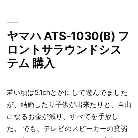
ッ
リ
ー:
ト
ワ
ヤマハ ATS-1030(B) フ
ー
ロントサラウンドシス
ク
テム 購入
が
利
用
若い頃は5.1chとかにして遊んでました
で
が、結婚したり子供が出来たりと、自由
き
になるお金が減り、すべてを手放し
ま
た。 でも、テレビのスピーカーの貧弱
せ