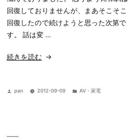
回復しておりませんが、まあそこそこ
回復したので続けようと思った次第で
す。 話は変 …
“棚
続きを読む
か
ら
投
カ
pan
2012-09-09
AV・家電
ぼ
稿
テ
た
者:
ゴ
も
リ
ー:
ち”