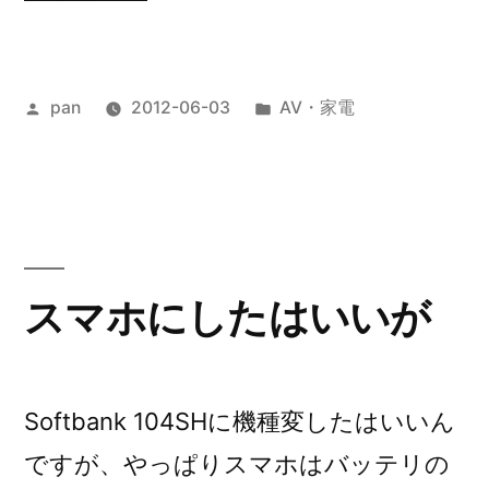
帯
電
投
カ
pan
2012-06-03
AV・家電
話、
稿
テ
再
者:
ゴ
び・・・”
リ
ー:
の
スマホにしたはいいが
Softbank 104SHに機種変したはいいん
ですが、やっぱりスマホはバッテリの