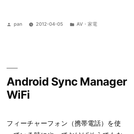
ア
ッ
投
カ
pan
2012-04-05
AV・家電
プ
稿
テ
デ
者:
ゴ
ー
リ
ー:
ト”
の
Android Sync Manager
WiFi
フィーチャーフォン（携帯電話）を使