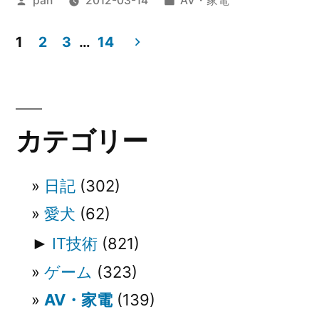
pan
2012-03-14
AV・家電
フ
稿
テ
ト
者:
ゴ
1
2
3
…
14
ウ
リ
投
ー:
ェ
稿
ア
の
カテゴリー
更
ペ
新”
日記
(302)
ー
の
愛犬
(62)
ジ
►
IT技術
(821)
送
ゲーム
(323)
り
AV・家電
(139)