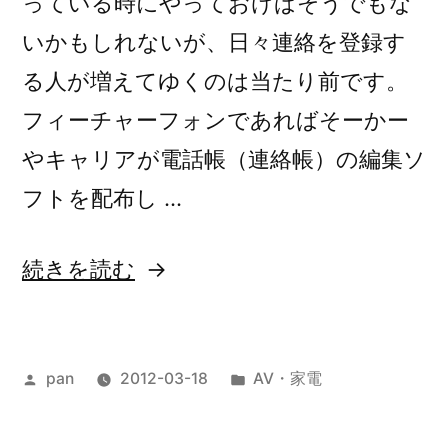
っている時にやっておけばそうでもな
いかもしれないが、日々連絡を登録す
る人が増えてゆくのは当たり前です。
フィーチャーフォンであればそーかー
やキャリアが電話帳（連絡帳）の編集ソ
フトを配布し …
“Android
続きを読む
Sync
Manager
投
カ
pan
2012-03-18
AV・家電
WiFi”
稿
テ
の
者:
ゴ