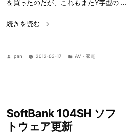
を買ったのだが、これもまたY字型の …
“ヘ
続きを読む
ッ
ド
投
カ
pan
2012-03-17
AV・家電
ホ
稿
テ
ン
者:
ゴ
を
リ
ー:
買
い
SoftBank 104SH ソフ
換
トウェア更新
え