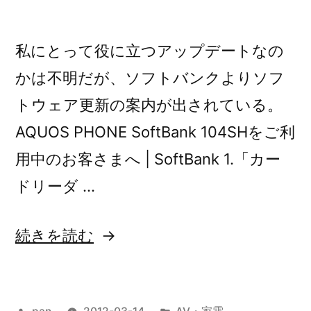
た”
の
私にとって役に立つアップデートなの
かは不明だが、ソフトバンクよりソフ
トウェア更新の案内が出されている。
AQUOS PHONE SoftBank 104SHをご利
用中のお客さまへ | SoftBank 1.「カー
ドリーダ …
“SoftBank
続きを読む
104SH
ソ
投
カ