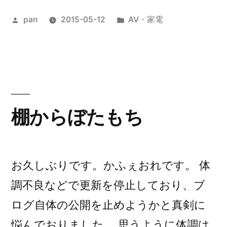
の
が
投
カ
pan
2015-05-12
AV・家電
半
稿
テ
分
者:
ゴ
死
リ
ー:
ん
だ”
棚からぼたもち
の
お久しぶりです。かふぇおれです。 体
調不良などで更新を停止しており、ブ
ログ自体の公開を止めようかと真剣に
悩んでおりました。 思うように体調は