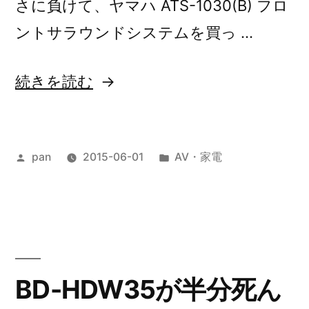
さに負けて、ヤマハ ATS-1030(B) フロ
ん”
ントサラウンドシステムを買っ …
の
“ヤ
続きを読む
マ
ハ
投
カ
pan
2015-06-01
AV・家電
ATS-
稿
テ
1030(B)
者:
ゴ
フ
リ
ー:
ロ
ン
BD-HDW35が半分死ん
ト