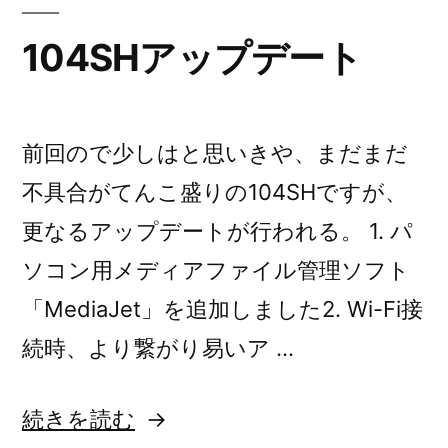
い
104SHアップデート
い
が”
の
前回ので少しはと思いきや、まだまだ
不具合がてんこ盛りの104SHですが、
更なるアップデートが行われる。 1. パ
ソコン用メディアファイル管理ソフト
「MediaJet」を追加しました2. Wi-Fi接
続時、より繋がり易いア …
“104SH
続きを読む