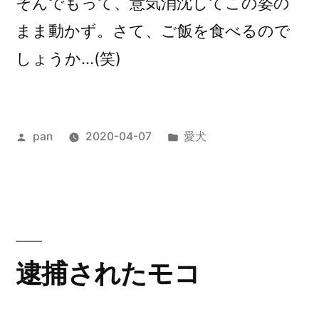
そんでもって、意気消沈してこの姿の
まま動かず。さて、ご飯を食べるので
しょうか…(笑)
投
カ
pan
2020-04-07
愛犬
稿
テ
者:
ゴ
リ
ー:
逮捕されたモコ