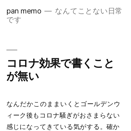
コ
pan memo
なんてことない日常
ン
です
テ
ン
ツ
コロナ効果で書くこと
へ
が無い
ス
キ
ッ
なんだかこのままいくとゴールデンウ
プ
ィーク後もコロナ騒ぎがおさまらない
感じになってきている気がする。確か