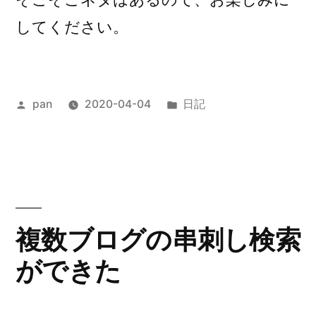
してください。
投
カ
pan
2020-04-04
日記
稿
テ
者:
ゴ
リ
ー:
複数ブログの串刺し検索
ができた