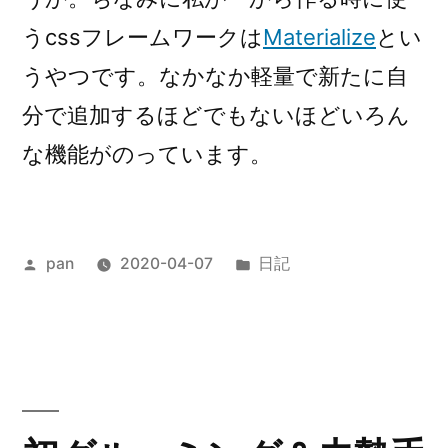
うcssフレームワークは
Materialize
とい
うやつです。なかなか軽量で新たに自
分で追加するほどでもないほどいろん
な機能がのっています。
投
カ
pan
2020-04-07
日記
稿
テ
者:
ゴ
リ
ー: