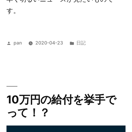
す。
投
カ
pan
2020-04-23
日記
稿
テ
者:
ゴ
リ
ー:
10万円の給付を挙手で
って！？