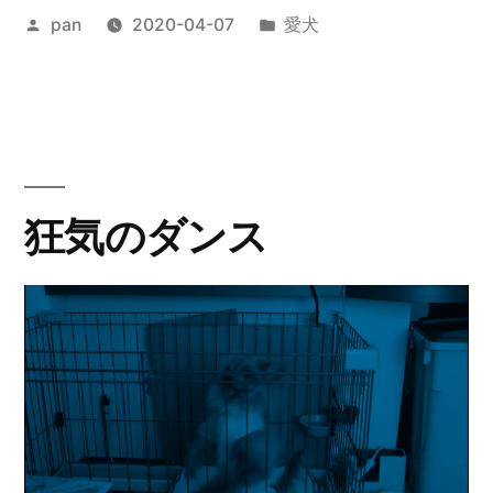
投
カ
pan
2020-04-07
愛犬
稿
テ
者:
ゴ
リ
ー:
狂気のダンス