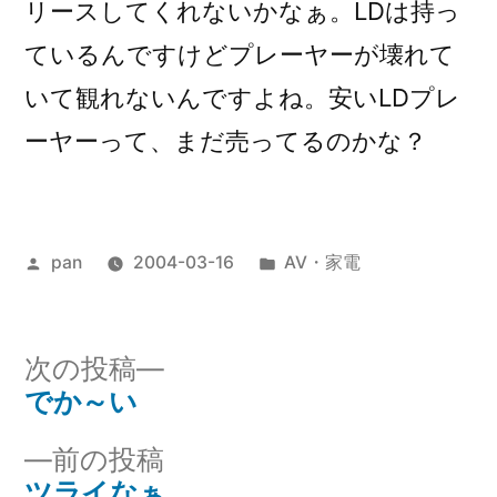
リースしてくれないかなぁ。LDは持っ
ているんですけどプレーヤーが壊れて
いて観れないんですよね。安いLDプレ
ーヤーって、まだ売ってるのかな？
投
カ
pan
2004-03-16
AV・家電
稿
テ
者:
ゴ
リ
次
次の投稿
ー:
の
でか～い
投
投
前
前の投稿
稿
稿:
の
ツライなぁ