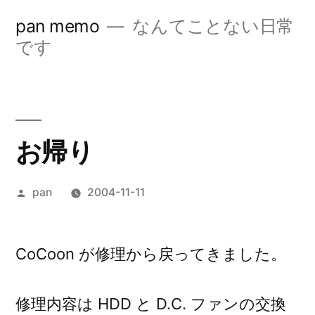
コ
pan memo
なんてことない日常
ン
です
テ
ン
ツ
お帰り
へ
ス
投
pan
2004-11-11
キ
稿
ッ
者:
CoCoon が修理から戻ってきました。
プ
修理内容は HDD と D.C. ファンの交換