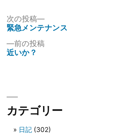
者:
ゴ
リ
次
次の投稿
ー:
の
緊急メンテナンス
投
投
前
前の投稿
稿
稿:
の
近いか？
ナ
投
稿:
ビ
ゲ
ー
カテゴリー
シ
ョ
日記
(302)