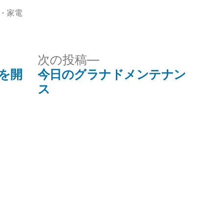
V・家電
次
次の投稿
の
を開
今日のグラナドメンテナン
投
ス
稿: