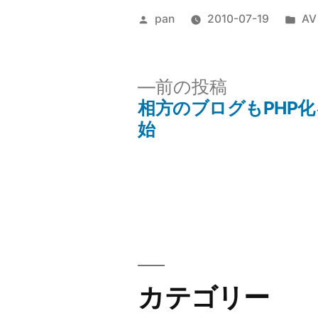
投
カ
pan
2010-07-19
A
稿
テ
者:
ゴ
リ
前
前の投稿
ー:
の
相方のブログもPHP化
投
投
始
稿:
稿
ナ
ビ
ゲ
カテゴリー