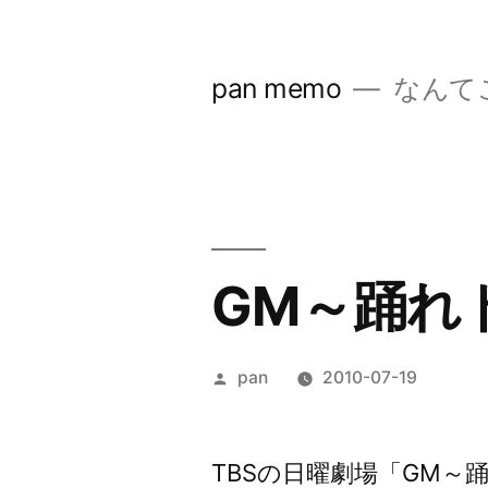
コ
ン
pan memo
なんて
テ
ン
ツ
へ
ス
GM～踊れ
キ
ッ
投
pan
2010-07-19
プ
稿
者:
TBSの日曜劇場「GM