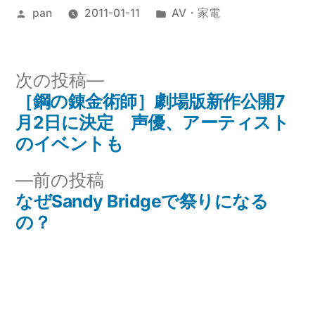
投
カ
pan
2011-01-11
AV・家電
稿
テ
者:
ゴ
リ
次
次の投稿
ー:
の
［鋼の錬金術師］劇場版新作公開7
投
投
月2日に決定 声優、アーティスト
稿
稿:
のイベントも
ナ
前
前の投稿
の
なぜSandy Bridgeで祭りになる
ビ
投
の？
ゲ
稿:
ー
シ