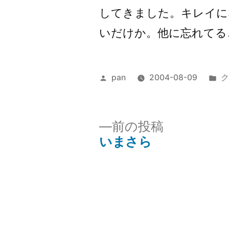
してきました。キレイに
いだけか。他に忘れてる
投
カ
pan
2004-08-09
ク
稿
テ
者:
ゴ
リ
前
前の投稿
ー
の
いまさら
投
投
稿:
稿
ナ