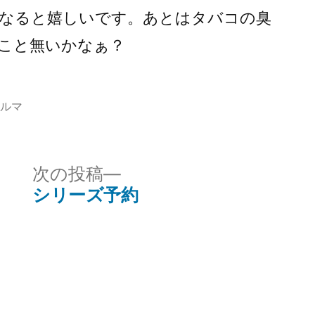
なると嬉しいです。あとはタバコの臭
こと無いかなぁ？
ルマ
次
次の投稿
:
の
シリーズ予約
投
稿: