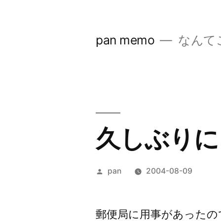
コ
ン
pan memo
なんて
テ
ン
ツ
へ
ス
久しぶりに
キ
ッ
投
pan
2004-08-09
プ
稿
者:
郵便局に用事があったの