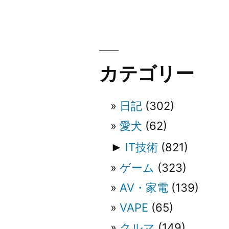
ナ
ビ
カテゴリー
ゲ
日記
(302)
ー
愛犬
(62)
シ
►
IT技術
(821)
ゲーム
(323)
ョ
AV・家電
(139)
ン
VAPE
(65)
クルマ
(149)