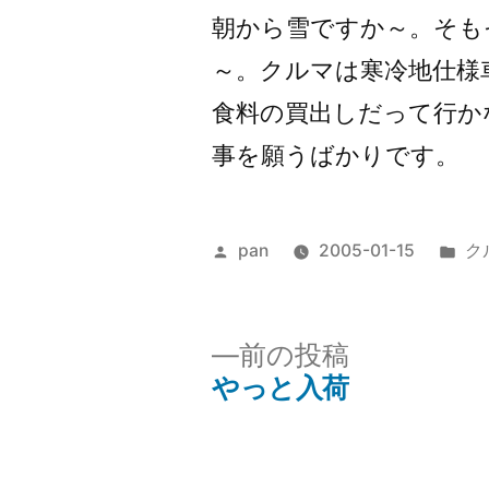
朝から雪ですか～。そも
～。クルマは寒冷地仕様
食料の買出しだって行か
事を願うばかりです。
投
カ
pan
2005-01-15
ク
稿
テ
者:
ゴ
リ
前
前の投稿
ー:
の
やっと入荷
投
投
稿:
稿