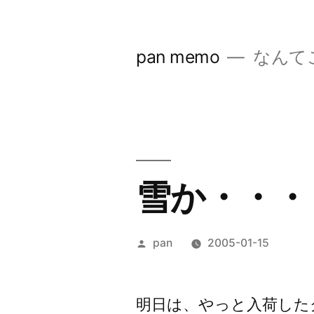
コ
ン
pan memo
なんて
テ
ン
ツ
へ
ス
雪か・・・
キ
ッ
投
pan
2005-01-15
プ
稿
者:
明日は、やっと入荷した