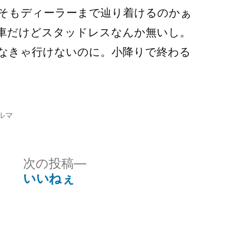
そもディーラーまで辿り着けるのかぁ
車だけどスタッドレスなんか無いし。
なきゃ行けないのに。小降りで終わる
ルマ
次
次の投稿
の
いいねぇ
投
稿: