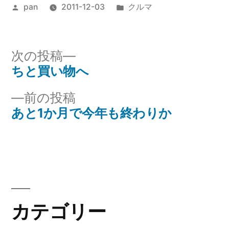
投
カ
pan
2011-12-03
クルマ
稿
テ
者:
ゴ
リ
次
次の投稿
ー:
の
ちと買い物へ
投
投
前
前の投稿
稿
稿:
の
あと1か月で今年も終わりか
ナ
投
稿:
ビ
ゲ
ー
カテゴリー
シ