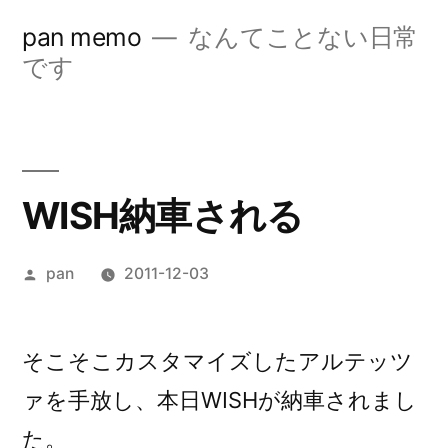
コ
pan memo
なんてことない日常
ン
です
テ
ン
ツ
WISH納車される
へ
ス
投
pan
2011-12-03
キ
稿
ッ
者:
そこそこカスタマイズしたアルテッツ
プ
ァを手放し、本日WISHが納車されまし
た。