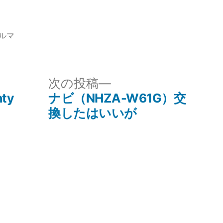
ルマ
次
次の投稿
の
nty
ナビ（NHZA-W61G）交
投
換したはいいが
稿: