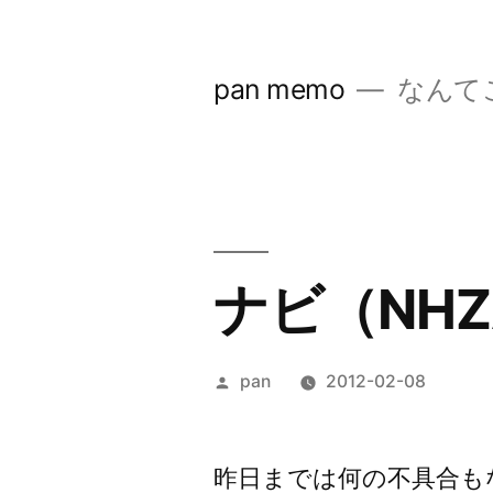
コ
ン
pan memo
なんて
テ
ン
ツ
へ
ス
ナビ（NHZ
キ
ッ
投
pan
2012-02-08
プ
稿
者:
昨日までは何の不具合も