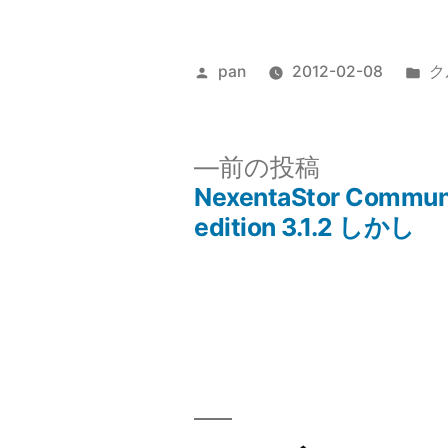
投
カ
pan
2012-02-08
ク
稿
テ
者:
ゴ
リ
前
前の投稿
ー:
の
NexentaStor Commu
投
投
edition 3.1.2 しかし
稿:
稿
ナ
ビ