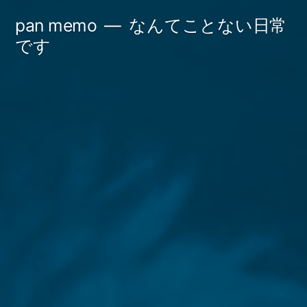
コ
pan memo
なんてことない日常
ン
です
テ
ン
ツ
へ
ス
キ
ッ
プ