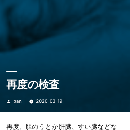
再度の検査
投
pan
2020-03-19
稿
者:
再度、胆のうとか肝臓、すい臓などな