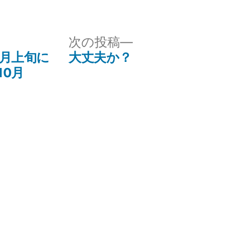
次
次の投稿
の
」8月上旬に
大丈夫か？
投
10月
稿: