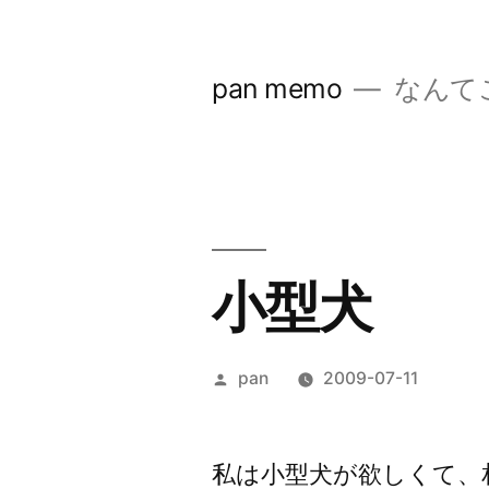
コ
ン
pan memo
なんて
テ
ン
ツ
へ
ス
小型犬
キ
ッ
投
pan
2009-07-11
プ
稿
者:
私は小型犬が欲しくて、