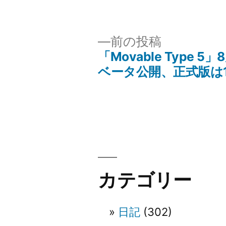
稿
テ
者:
ゴ
リ
前
前の投稿
ー:
の
「Movable Type 5
投
投
ベータ公開、正式版は
稿:
稿
ナ
ビ
カテゴリー
ゲ
ー
日記
(302)