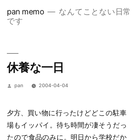
コ
pan memo
なんてことない日常
ン
です
テ
ン
ツ
休養な一日
へ
ス
投
pan
2004-04-04
キ
稿
ッ
者:
夕方、買い物に行ったけどどこの駐車
プ
場もイッパイ。待ち時間が凄そうだっ
たので食品のみに。明日から学校だか