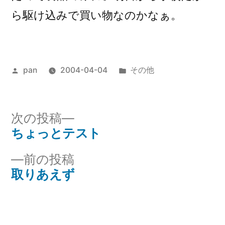
ら駆け込みで買い物なのかなぁ。
投
カ
pan
2004-04-04
その他
稿
テ
者:
ゴ
リ
次
次の投稿
ー:
の
ちょっとテスト
投
投
前
前の投稿
稿
稿:
の
取りあえず
ナ
投
稿:
ビ