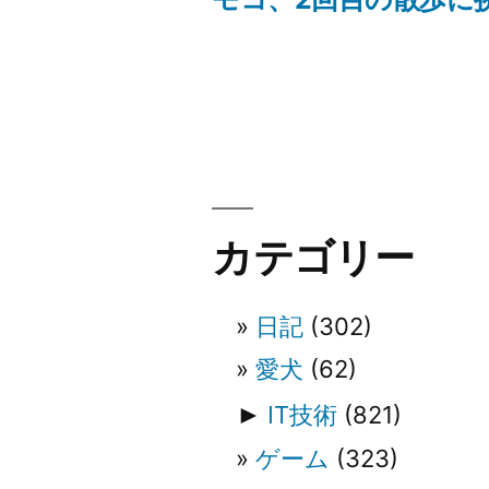
投
投
稿:
稿
ナ
ビ
カテゴリー
ゲ
日記
(302)
ー
愛犬
(62)
シ
►
IT技術
(821)
ゲーム
(323)
ョ