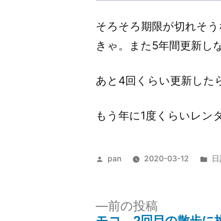
そろそろ期限が切れそう
きゃ。また5年間更新し
あと4回くらい更新した
もう年に1度くらいレン
投
カ
pan
2020-03-12
日
稿
テ
者:
ゴ
リ
前
前の投稿
ー:
の
モコ、2回目の散歩に