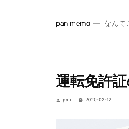
コ
ン
pan memo
なんて
テ
ン
ツ
へ
ス
運転免許証
キ
ッ
投
pan
2020-03-12
プ
稿
者: