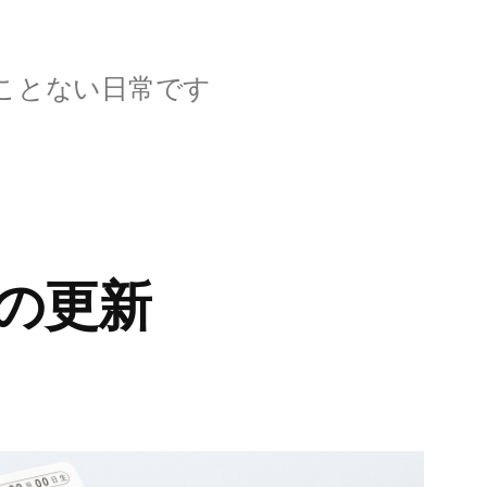
ことない日常です
の更新