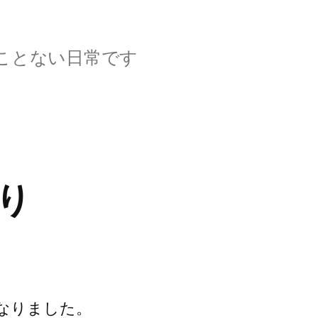
ことない日常です
り
なりました。