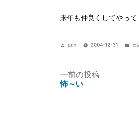
来年も仲良くしてやって
投
カ
pan
2004-12-31
日
稿
テ
者:
ゴ
リ
前
前の投稿
ー:
の
怖～い
投
投
稿:
稿
ナ