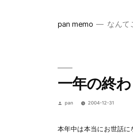
コ
ン
pan memo
なんて
テ
ン
ツ
へ
ス
一年の終わ
キ
ッ
投
pan
2004-12-31
プ
稿
者:
本年中は本当にお世話に