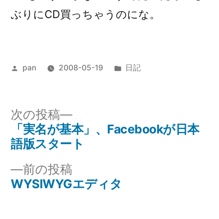
ぶりにCD買っちゃうのにな。
投
カ
pan
2008-05-19
日記
稿
テ
者:
ゴ
リ
次
次の投稿
ー:
の
「実名が基本」、Facebookが日本
投
投
語版スタート
稿
稿:
前
前の投稿
ナ
の
WYSIWYGエディタ
投
ビ
稿: