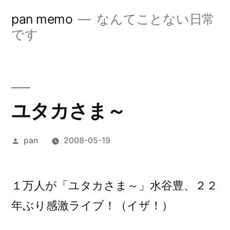
コ
pan memo
なんてことない日常
ン
です
テ
ン
ツ
ユタカさま～
へ
ス
投
pan
2008-05-19
キ
稿
ッ
者:
１万人が「ユタカさま～」水谷豊、２２
プ
年ぶり感激ライブ！（イザ！）