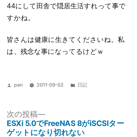
44にして田舎で隠居生活すれって事で
すかね。
皆さんは健康に生きてくださいね。私
は、残念な事になってるけどｗ
投
カ
pan
2011-09-02
日記
稿
テ
者:
ゴ
リ
次
次の投稿
ー:
の
ESXi 5.0でFreeNAS 8がiSCSIター
投
投
ゲットになり切れない