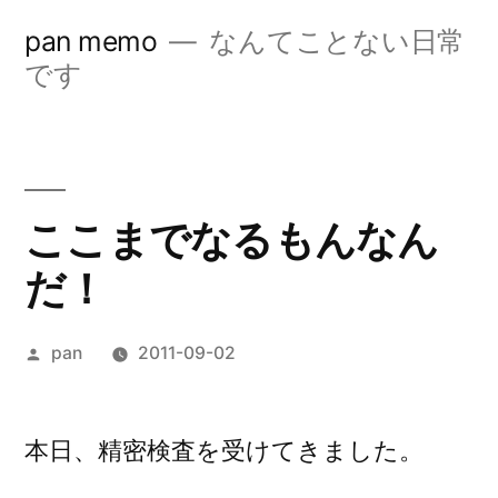
コ
pan memo
なんてことない日常
ン
です
テ
ン
ツ
ここまでなるもんなん
へ
だ！
ス
キ
投
pan
2011-09-02
ッ
稿
プ
者:
本日、精密検査を受けてきました。