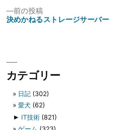
稿
稿:
前
前の投稿
ナ
の
決めかねるストレージサーバー
投
ビ
稿:
ゲ
ー
シ
カテゴリー
ョ
ン
日記
(302)
愛犬
(62)
►
IT技術
(821)
ゲーム
(323)