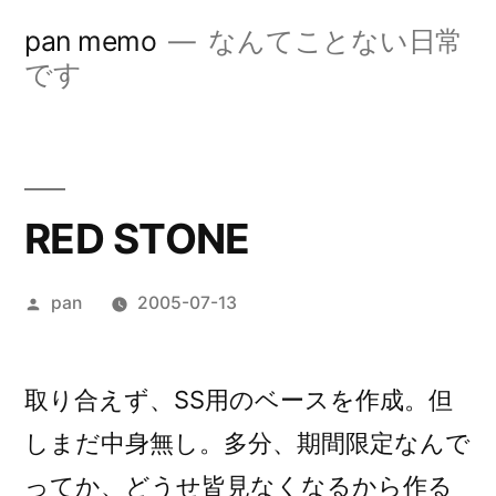
コ
pan memo
なんてことない日常
ン
です
テ
ン
ツ
RED STONE
へ
ス
投
pan
2005-07-13
キ
稿
ッ
者:
取り合えず、SS用のベースを作成。但
プ
しまだ中身無し。多分、期間限定なんで
ってか、どうせ皆見なくなるから作る