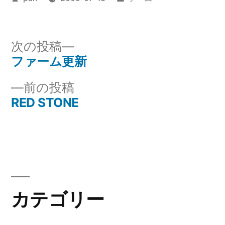
稿
テ
者:
ゴ
リ
次
次の投稿
ー:
の
ファーム更新
投
投
前
前の投稿
稿
稿:
の
RED STONE
ナ
投
稿:
ビ
ゲ
ー
カテゴリー
シ