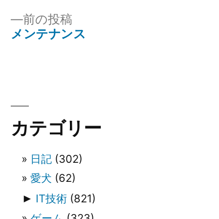
投
投
前
前の投稿
稿
稿:
の
メンテナンス
ナ
投
稿:
ビ
ゲ
ー
カテゴリー
シ
ョ
日記
(302)
ン
愛犬
(62)
►
IT技術
(821)
ゲーム
(323)