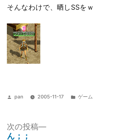
そんなわけで、晒しSSをｗ
投
カ
pan
2005-11-17
ゲーム
稿
テ
者:
ゴ
リ
次
次の投稿
ー:
の
ん；；