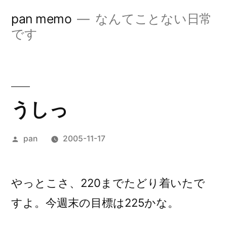
コ
pan memo
なんてことない日常
ン
です
テ
ン
ツ
うしっ
へ
ス
投
pan
2005-11-17
キ
稿
ッ
者:
やっとこさ、220までたどり着いたで
プ
すよ。今週末の目標は225かな。