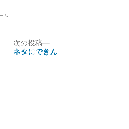
ーム
次
次の投稿
の
ネタにできん
投
稿: