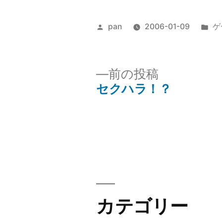
投
カ
pan
2006-01-09
ゲ
稿
テ
者:
ゴ
リ
前
前の投稿
ー:
の
セクハラ！？
投
投
稿:
稿
ナ
ビ
カテゴリー
ゲ