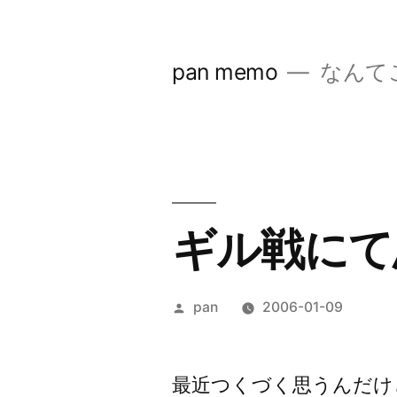
コ
ン
pan memo
なんて
テ
ン
ツ
へ
ス
ギル戦にて
キ
ッ
投
pan
2006-01-09
プ
稿
者:
最近つくづく思うんだけ