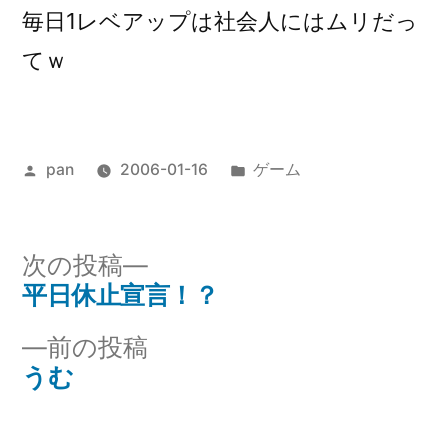
毎日1レベアップは社会人にはムリだっ
てｗ
投
カ
pan
2006-01-16
ゲーム
稿
テ
者:
ゴ
リ
次
次の投稿
ー:
の
平日休止宣言！？
投
投
前
前の投稿
稿
稿:
の
うむ
ナ
投
稿: