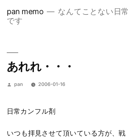
コ
pan memo
なんてことない日常
ン
です
テ
ン
ツ
あれれ・・・
へ
ス
投
pan
2006-01-16
キ
稿
ッ
者:
日常カンフル剤
プ
いつも拝見させて頂いている方が、戦