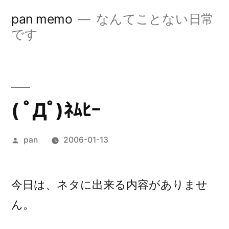
コ
pan memo
なんてことない日常
ン
です
テ
ン
ツ
( ﾟДﾟ)ﾈﾑﾋｰ
へ
ス
投
pan
2006-01-13
キ
稿
ッ
者:
今日は、ネタに出来る内容がありませ
プ
ん。