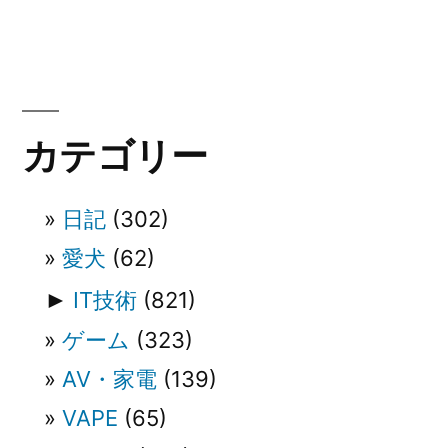
稿:
ビ
ゲ
ー
カテゴリー
シ
ョ
日記
(302)
ン
愛犬
(62)
►
IT技術
(821)
ゲーム
(323)
AV・家電
(139)
VAPE
(65)