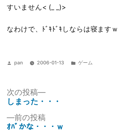
すいません< (_ _)>
なわけで、ﾄﾞｷﾄﾞｷしならは寝ますｗ
投
カ
pan
2006-01-13
ゲーム
稿
テ
者:
ゴ
リ
次
次の投稿
ー:
の
しまった・・・
投
投
前
前の投稿
稿
稿:
の
ｵﾊﾞかな・・・ｗ
ナ
投