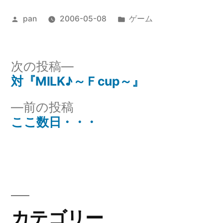
投
カ
pan
2006-05-08
ゲーム
稿
テ
者:
ゴ
リ
次
次の投稿
ー:
の
対『MILK♪～Ｆcup～』
投
投
前
前の投稿
稿
稿:
の
ここ数日・・・
ナ
投
稿:
ビ
ゲ
ー
カテゴリー