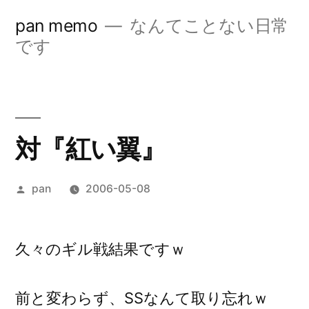
コ
pan memo
なんてことない日常
ン
です
テ
ン
ツ
対『紅い翼』
へ
ス
投
pan
2006-05-08
キ
稿
ッ
者:
久々のギル戦結果ですｗ
プ
前と変わらず、SSなんて取り忘れｗ