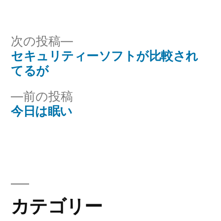
稿
テ
者:
ゴ
リ
次
次の投稿
ー:
の
セキュリティーソフトが比較され
投
投
てるが
稿
稿:
前
前の投稿
ナ
の
今日は眠い
投
ビ
稿:
ゲ
ー
シ
カテゴリー
ョ