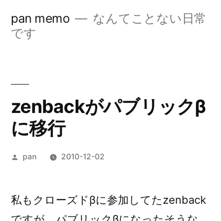
コ
pan memo
なんてことない日常
ン
です
テ
ン
ツ
zenbackがパブリックβ
へ
に移行
ス
キ
投
pan
2010-12-02
ッ
稿
プ
者:
私もクローズドβに参加してたzenback
ですが、パブリックβになったそうな。