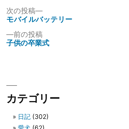
リ
次
次の投稿
ー:
の
モバイルバッテリー
投
投
前
前の投稿
稿
稿:
の
子供の卒業式
ナ
投
稿:
ビ
ゲ
ー
カテゴリー
シ
ョ
日記
(302)
ン
愛犬
(62)