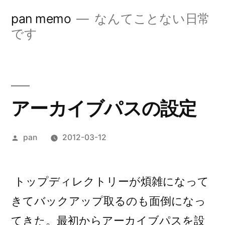
コ
pan memo
なんてことない日常
ン
です
テ
ン
ツ
アーカイブパスの設定
へ
ス
投
pan
2012-03-12
キ
稿
ッ
者:
トップディレクトリーが煩雑になって
プ
きてバックアップ取るのも面倒になっ
てきた。最初からアーカイブパスを設