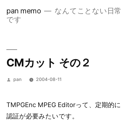
コ
pan memo
なんてことない日常
ン
です
テ
ン
ツ
CMカット その２
へ
ス
投
pan
2004-08-11
キ
稿
ッ
者:
TMPGEnc MPEG Editorって、定期的に
プ
認証が必要みたいです。