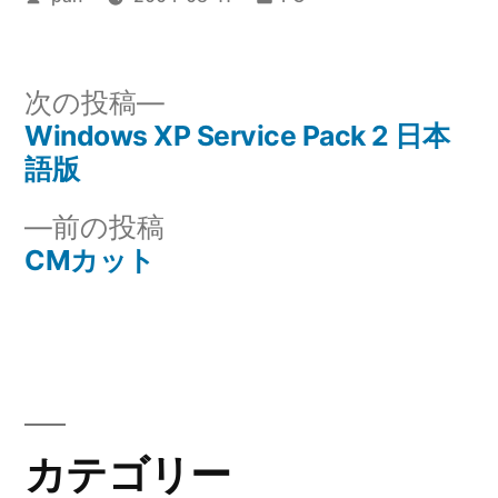
稿
テ
者:
ゴ
リ
次
次の投稿
ー:
の
Windows XP Service Pack 2 日本
投
投
語版
稿
稿:
前
前の投稿
ナ
の
CMカット
投
ビ
稿:
ゲ
ー
シ
カテゴリー