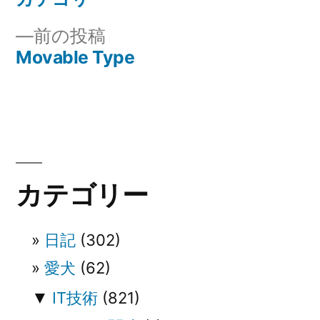
投
投
前
前の投稿
稿
稿:
の
Movable Type
ナ
投
稿:
ビ
ゲ
ー
カテゴリー
シ
ョ
日記
(302)
ン
愛犬
(62)
▼
IT技術
(821)