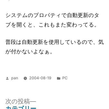
システムのプロパティで自動更新のタ
ブを開くと、これもまた変わってる。
普段は自動更新を使用しているので、気
が付かないよなぁ。
投
カ
pan
2004-08-19
PC
稿
テ
者:
ゴ
リ
次
次の投稿
ー:
の
カテゴリー