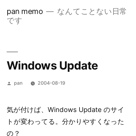
コ
pan memo
なんてことない日常
ン
です
テ
ン
ツ
Windows Update
へ
ス
投
pan
2004-08-19
キ
稿
ッ
者:
気が付けば、Windows Update のサイ
プ
トが変わってる。分かりやすくなった
の？