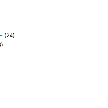
)
ー
(24)
3)