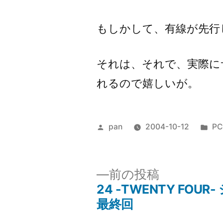
もしかして、有線が先行
それは、それで、実際に
れるので嬉しいが。
投
カ
pan
2004-10-12
PC
稿
テ
者:
ゴ
リ
前
前の投稿
ー:
の
24 -TWENTY FOUR-
投
投
最終回
稿: