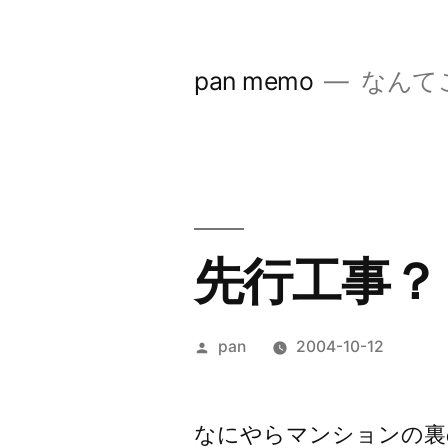
コ
ン
pan memo
なんて
テ
ン
ツ
へ
ス
先行工事？
キ
ッ
投
pan
2004-10-12
プ
稿
者:
なにやらマンションの裏