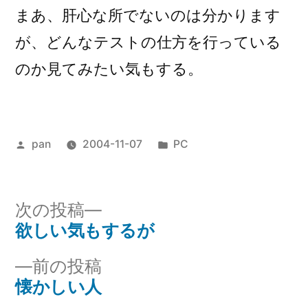
まあ、肝心な所でないのは分かります
が、どんなテストの仕方を行っている
のか見てみたい気もする。
投
カ
pan
2004-11-07
PC
稿
テ
者:
ゴ
リ
次
次の投稿
ー:
の
欲しい気もするが
投
投
前
前の投稿
稿
稿:
の
懐かしい人
ナ
投