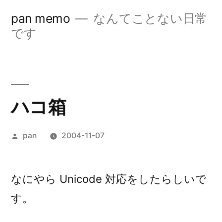
コ
pan memo
なんてことない日常
ン
です
テ
ン
ツ
ハコ箱
へ
ス
投
pan
2004-11-07
キ
稿
ッ
者:
なにやら Unicode 対応をしたらしいで
プ
す。