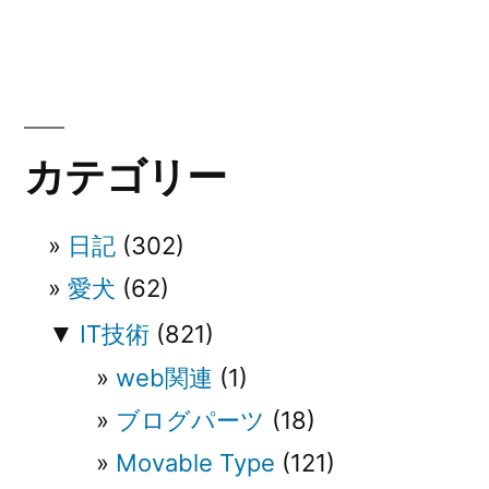
稿:
ビ
ゲ
ー
カテゴリー
シ
ョ
日記
(302)
ン
愛犬
(62)
▼
IT技術
(821)
web関連
(1)
ブログパーツ
(18)
Movable Type
(121)