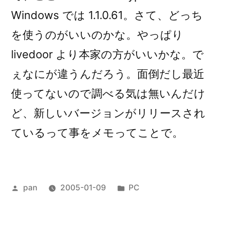
Windows では 1.1.0.61。さて、どっち
を使うのがいいのかな。やっぱり
livedoor より本家の方がいいかな。で
ぇなにが違うんだろう。面倒だし最近
使ってないので調べる気は無いんだけ
ど、新しいバージョンがリリースされ
ているって事をメモってことで。
投
カ
pan
2005-01-09
PC
稿
テ
者:
ゴ