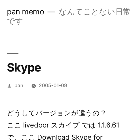
コ
pan memo
なんてことない日常
ン
です
テ
ン
ツ
Skype
へ
ス
投
pan
2005-01-09
キ
稿
ッ
者:
どうしてバージョンが違うの？
プ
ここ livedoor スカイプ では 1.1.6.61
で、ここ Download Skype for