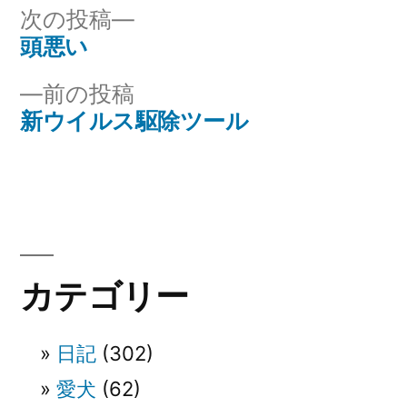
リ
次
次の投稿
ー:
の
頭悪い
投
投
前
前の投稿
稿
稿:
の
新ウイルス駆除ツール
ナ
投
稿:
ビ
ゲ
ー
カテゴリー
シ
ョ
日記
(302)
ン
愛犬
(62)