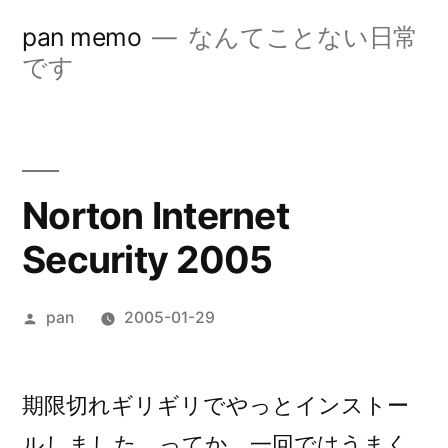
コ
pan memo
なんてことない日常
ン
です
テ
ン
ツ
Norton Internet
へ
Security 2005
ス
キ
投
pan
2005-01-29
ッ
稿
プ
者:
期限切れギリギリでやっとインストー
ルしました。ってか、一回ではうまく