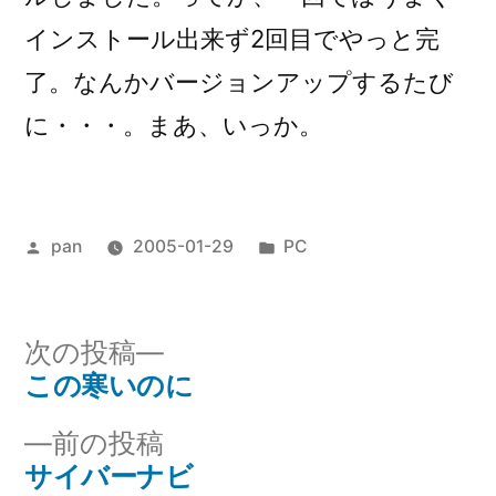
インストール出来ず2回目でやっと完
了。なんかバージョンアップするたび
に・・・。まあ、いっか。
投
カ
pan
2005-01-29
PC
稿
テ
者:
ゴ
リ
次
次の投稿
ー:
の
この寒いのに
投
投
前
前の投稿
稿
稿:
の
サイバーナビ