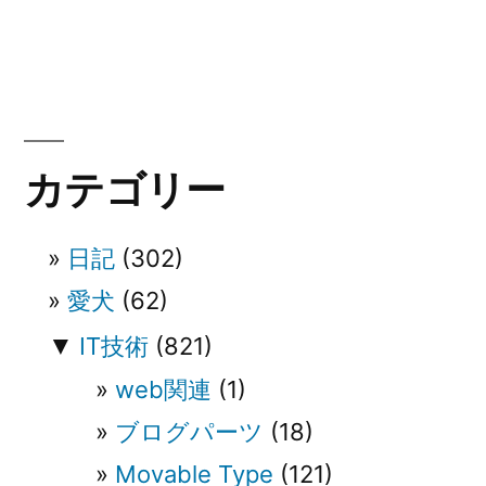
ナ
投
稿:
ビ
ゲ
ー
カテゴリー
シ
ョ
日記
(302)
ン
愛犬
(62)
▼
IT技術
(821)
web関連
(1)
ブログパーツ
(18)
Movable Type
(121)