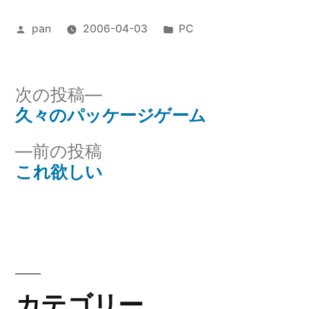
投
カ
pan
2006-04-03
PC
稿
テ
者:
ゴ
リ
次
次の投稿
ー:
の
久々のパッケージゲーム
投
投
前
前の投稿
稿
稿:
の
これ欲しい
ナ
投
稿:
ビ
ゲ
ー
カテゴリー