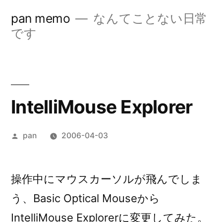
コ
pan memo
なんてことない日常
ン
です
テ
ン
ツ
IntelliMouse Explorer
へ
ス
投
pan
2006-04-03
キ
稿
ッ
者:
操作中にマウスカーソルが飛んでしま
プ
う、Basic Optical Mouseから
IntelliMouse Explorerに変更してみた。