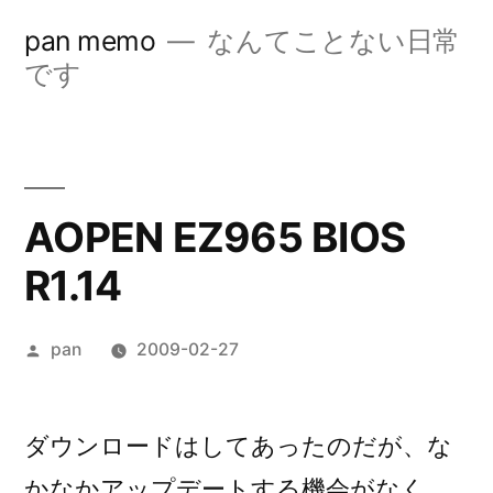
コ
pan memo
なんてことない日常
ン
です
テ
ン
ツ
AOPEN EZ965 BIOS
へ
R1.14
ス
キ
投
pan
2009-02-27
ッ
稿
プ
者:
ダウンロードはしてあったのだが、な
かなかアップデートする機会がなく、