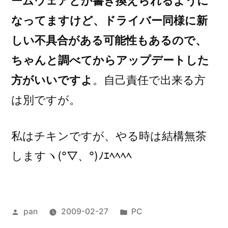
ームウェアとか書き換えられるように
なってますけど、ドライバー同様に新
しい不具合がある可能性もあるので、
ちゃんと調べてからアップデートした
方がいいですよ
。自己責任で出来る方
は別ですが。
私はチキンですが、やる時は結構無茶
しますヽ(°▽、°)ﾉｴﾍﾍﾍﾍ
投
カ
pan
2009-02-27
PC
稿
テ