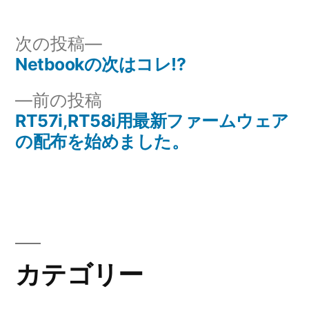
者:
ゴ
リ
次
次の投稿
ー:
の
Netbookの次はコレ!?
投
投
前
前の投稿
稿
稿:
の
RT57i,RT58i用最新ファームウェア
ナ
投
の配布を始めました。
稿:
ビ
ゲ
ー
シ
カテゴリー
ョ