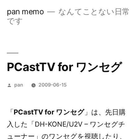
コ
pan memo
なんてことない日常
ン
です
テ
ン
ツ
PCastTV for ワンセグ
へ
ス
投
pan
2009-06-15
キ
稿
ッ
者:
「
PCastTV for ワンセグ
」は、先日購
プ
入した「DH-KONE/U2V – ワンセグチ
ューナー」のワンセグを視聴したり、