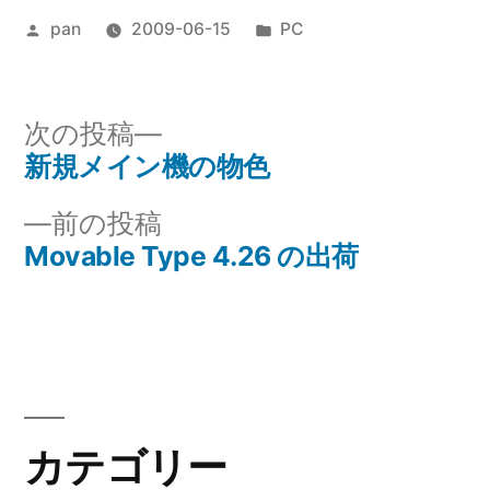
投
カ
pan
2009-06-15
PC
稿
テ
者:
ゴ
リ
次
次の投稿
ー:
の
新規メイン機の物色
投
投
前
前の投稿
稿
稿:
の
Movable Type 4.26 の出荷
ナ
投
稿:
ビ
ゲ
ー
カテゴリー
シ