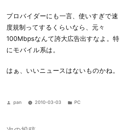
プロバイダーにも一言、使いすぎで速
度規制ってするくらいなら、元々
100Mbpsなんて誇大広告出すなよ。特
にモバイル系は。
はぁ、いいニュースはないものかね。
投
カ
pan
2010-03-03
PC
稿
テ
者:
ゴ
リ
次