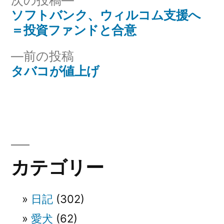
次の投稿
ー:
の
ソフトバンク、ウィルコム支援へ
投
投
＝投資ファンドと合意
稿
稿:
前
前の投稿
ナ
の
タバコが値上げ
投
ビ
稿:
ゲ
ー
シ
カテゴリー
ョ
ン
日記
(302)
愛犬
(62)