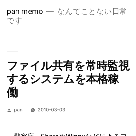
コ
pan memo
なんてことない日常
ン
です
テ
ン
ツ
ファイル共有を常時監視
へ
するシステムを本格稼
ス
キ
働
ッ
投
pan
2010-03-03
プ
稿
者: