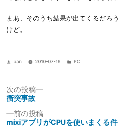
まあ、そのうち結果が出てくるだろう
けど。
投
カ
pan
2010-07-16
PC
稿
テ
者:
ゴ
リ
次
次の投稿
ー:
の
衝突事故
投
投
前
前の投稿
稿
稿:
の
mixiアプリがCPUを使いまくる件
ナ
投