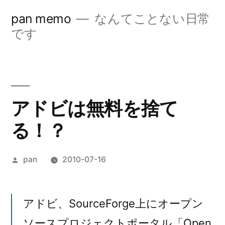
コ
pan memo
なんてことない日常
ン
です
テ
ン
ツ
アドビは無料を捨て
へ
る！？
ス
キ
投
pan
2010-07-16
ッ
稿
プ
者:
アドビ、SourceForge上にオープン
ソースプロジェクトポータル「Open