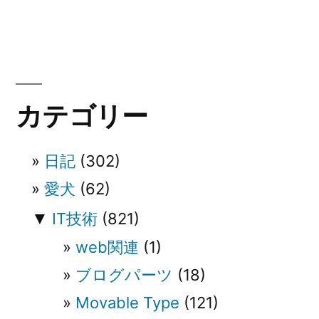
稿:
ビ
ゲ
ー
カテゴリー
シ
ョ
日記
(302)
ン
愛犬
(62)
▼
IT技術
(821)
web関連
(1)
ブログパーツ
(18)
Movable Type
(121)