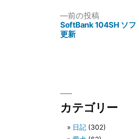
者:
ゴ
リ
前
前の投稿
ー:
の
SoftBank 104SH 
投
投
更新
稿:
稿
ナ
ビ
ゲ
カテゴリー
ー
日記
(302)