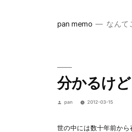
コ
ン
pan memo
なんて
テ
ン
ツ
へ
ス
分かるけど
キ
ッ
投
pan
2012-03-15
プ
稿
者:
世の中には数十年前から