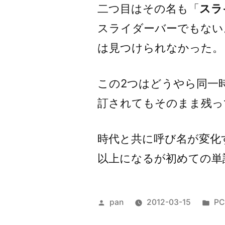
二つ目はその名も「
スラ
スライダーバーでもない
は見つけられなかった。
この2つはどうやら同一
訂されてもそのまま残っ
時代と共に呼び名が変化
以上になるが初めての単
投
カ
pan
2012-03-15
PC
稿
テ