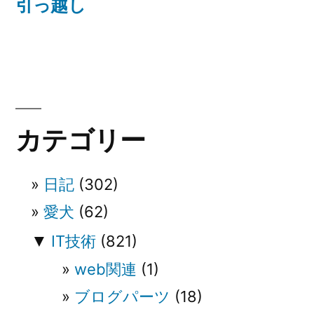
ナ
の
引っ越し
投
ビ
稿:
ゲ
ー
シ
カテゴリー
ョ
ン
日記
(302)
愛犬
(62)
▼
IT技術
(821)
web関連
(1)
ブログパーツ
(18)