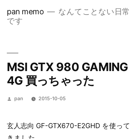
コ
pan memo
なんてことない日常
ン
です
テ
ン
ツ
MSI GTX 980 GAMING
へ
4G 買っちゃった
ス
キ
投
pan
2015-10-05
ッ
稿
プ
者:
玄人志向 GF-GTX670-E2GHD を使って
きました。