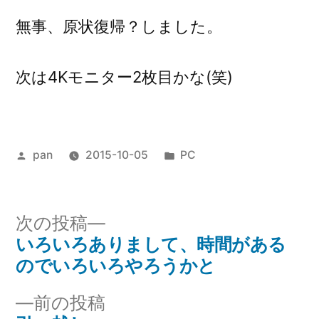
無事、原状復帰？しました。
次は4Kモニター2枚目かな(笑)
投
カ
pan
2015-10-05
PC
稿
テ
者:
ゴ
リ
次
次の投稿
ー:
の
いろいろありまして、時間がある
投
投
のでいろいろやろうかと
稿
稿:
前
前の投稿