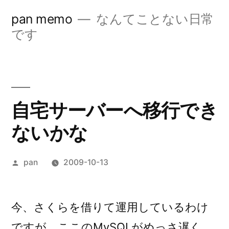
コ
pan memo
なんてことない日常
ン
です
テ
ン
ツ
自宅サーバーへ移行でき
へ
ないかな
ス
キ
投
pan
2009-10-13
ッ
稿
プ
者:
今、さくらを借りて運用しているわけ
ですが、ここのMySQLがめっさ遅く、