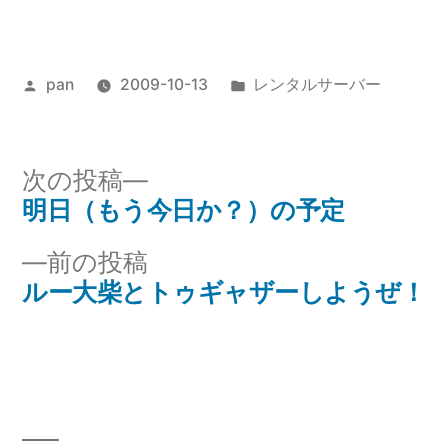
投
カ
pan
2009-10-13
レンタルサーバー
稿
テ
者:
ゴ
リ
次
次の投稿
ー:
の
明日（もう今日か？）の予定
投
投
前
前の投稿
稿
稿:
の
ルー大柴とトゥギャザーしようぜ！
ナ
投
稿:
ビ
ゲ