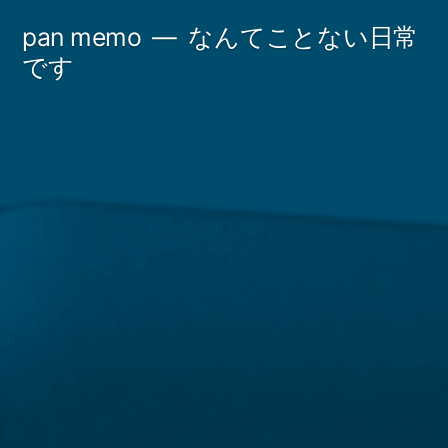
コ
pan memo
なんてことない日常
ン
です
テ
ン
ツ
へ
ス
キ
ッ
プ