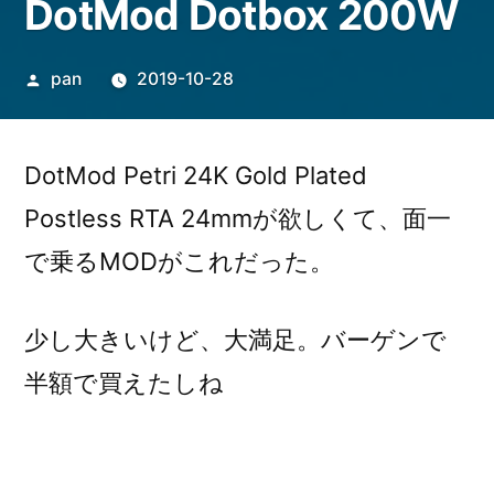
DotMod Dotbox 200W
投
pan
2019-10-28
稿
者:
DotMod Petri 24K Gold Plated
Postless RTA 24mmが欲しくて、面一
で乗るMODがこれだった。
少し大きいけど、大満足。バーゲンで
半額で買えたしね