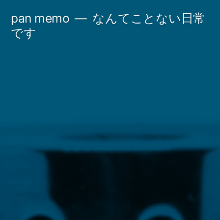
コ
pan memo
なんてことない日常
ン
です
テ
ン
ツ
へ
ス
キ
ッ
プ