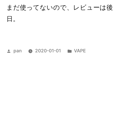
まだ使ってないので、レビューは後
日。
投
カ
pan
2020-01-01
VAPE
稿
テ
者:
ゴ
リ
次
次の投稿
ー:
の
Mr Vapoer BULL FROST MR
投
投
JUICER
稿
稿:
前
前の投稿
ナ
の
History Mods Killer Gun BF Purple
投