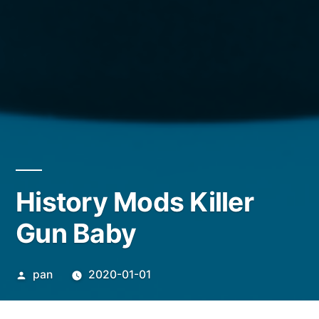
History Mods Killer
Gun Baby
投
pan
2020-01-01
稿
者: