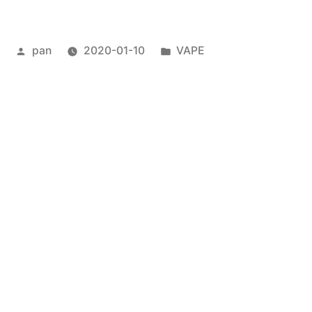
投
カ
pan
2020-01-10
VAPE
稿
テ
者:
ゴ
リ
次
次の投稿
ー:
の
Twist E-LIQUID Apple
投
投
前
前の投稿
稿
稿:
の
JUICE DIMENSION FRUIT SPHERE
ナ
投
稿:
ビ
ゲ
ー