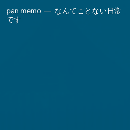
コ
pan memo
なんてことない日常
ン
です
テ
ン
ツ
へ
ス
キ
ッ
プ