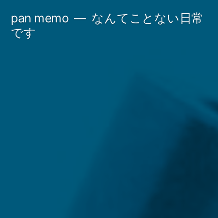
コ
pan memo
なんてことない日常
ン
です
テ
ン
ツ
へ
ス
キ
ッ
プ