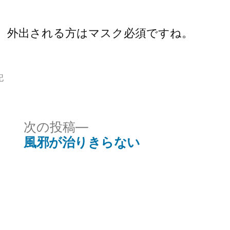
。外出される方はマスク必須ですね。
記
次
次の投稿
の
風邪が治りきらない
投
稿: