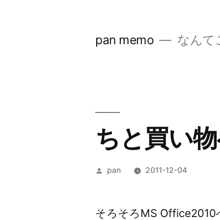
コ
ン
pan memo
なんて
テ
ン
ツ
へ
ス
ちと買い物
キ
ッ
投
pan
2011-12-04
プ
稿
者:
そろそろMS Office