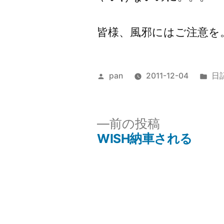
皆様、風邪にはご注意を
投
カ
pan
2011-12-04
日
稿
テ
者:
ゴ
リ
前
前の投稿
ー:
の
WISH納車される
投
投
稿:
稿
ナ