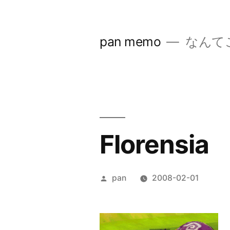
コ
ン
pan memo
なんて
テ
ン
ツ
へ
ス
Florensia
キ
ッ
投
pan
2008-02-01
プ
稿
者: