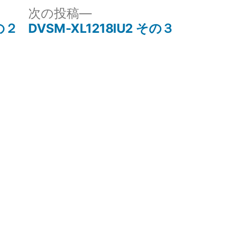
次
次の投稿
の
その２
DVSM-XL1218IU2 その３
投
稿: