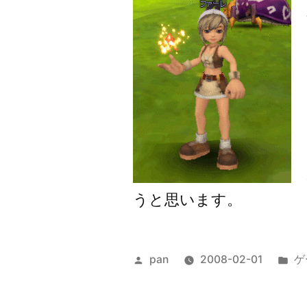
うと思います。
投
カ
pan
2008-02-01
ゲ
稿
テ
者:
ゴ