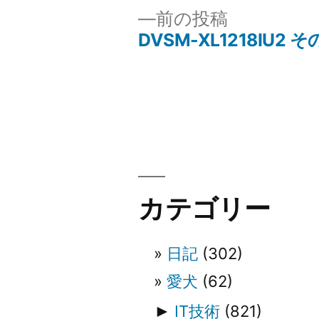
リ
前
前の投稿
ー:
の
DVSM-XL1218IU2 
投
投
稿:
稿
ナ
ビ
カテゴリー
ゲ
日記
(302)
ー
愛犬
(62)
シ
►
IT技術
(821)