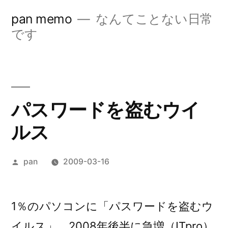
コ
pan memo
なんてことない日常
ン
です
テ
ン
ツ
パスワードを盗むウイ
へ
ルス
ス
キ
投
pan
2009-03-16
ッ
稿
プ
者:
1％のパソコンに「パスワードを盗むウ
イルス」、2008年後半に急増（ITpro）