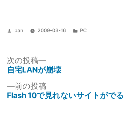
投
カ
pan
2009-03-16
PC
稿
テ
者:
ゴ
リ
次
次の投稿
ー:
の
自宅LANが崩壊
投
投
前
前の投稿
稿
稿:
の
Flash 10で見れないサイトがでる
ナ
投
稿:
ビ
ゲ