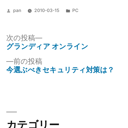
投
カ
pan
2010-03-15
PC
稿
テ
者:
ゴ
リ
次
次の投稿
ー:
の
グランディア オンライン
投
投
前
前の投稿
稿
稿:
の
今選ぶべきセキュリティ対策は？
ナ
投
稿:
ビ
ゲ
ー
カテゴリー
シ