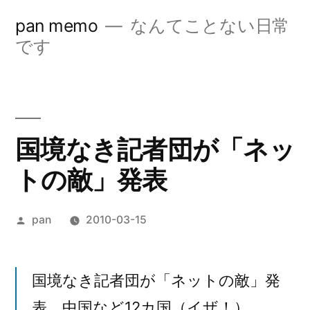
コ
pan memo
なんてことない日常
ン
です
テ
ン
ツ
国境なき記者団が「ネッ
へ
トの敵」発表
ス
キ
投
pan
2010-03-15
ッ
稿
プ
者:
国境なき記者団が「ネットの敵」発
表 中国など12カ国（イザ！）